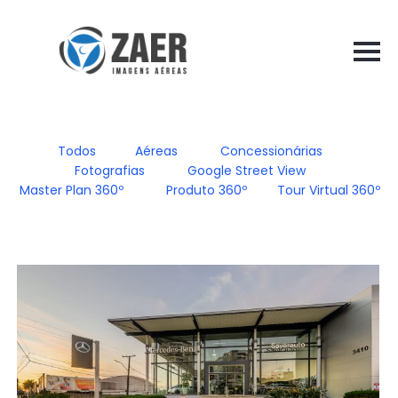
Todos
Aéreas
Concessionárias
Fotografias
Google Street View
Master Plan 360º
Produto 360º
Tour Virtual 360º